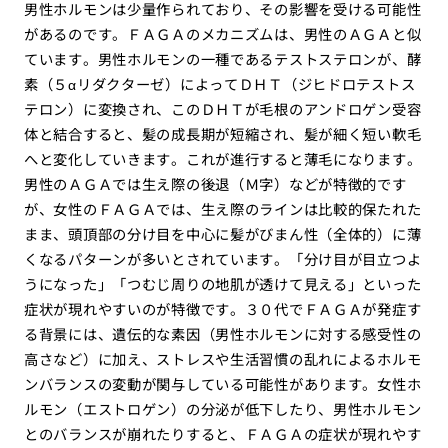
男性ホルモンは少量作られており、その影響を受ける可能性
があるのです。ＦＡＧＡのメカニズムは、男性のＡＧＡと似
ています。男性ホルモンの一種であるテストステロンが、酵
素（５αリダクターゼ）によってＤＨＴ（ジヒドロテストス
テロン）に変換され、このＤＨＴが毛根のアンドロゲン受容
体と結合すると、髪の成長期が短縮され、髪が細く短い軟毛
へと変化していきます。これが進行すると薄毛になります。
男性のＡＧＡでは生え際の後退（Ｍ字）などが特徴的です
が、女性のＦＡＧＡでは、生え際のラインは比較的保たれた
まま、頭頂部の分け目を中心に髪がびまん性（全体的）に薄
くなるパターンが多いとされています。「分け目が目立つよ
うになった」「つむじ周りの地肌が透けて見える」といった
症状が現れやすいのが特徴です。３０代でＦＡＧＡが発症す
る背景には、遺伝的な素因（男性ホルモンに対する感受性の
高さなど）に加え、ストレスや生活習慣の乱れによるホルモ
ンバランスの変動が関与している可能性があります。女性ホ
ルモン（エストロゲン）の分泌が低下したり、男性ホルモン
とのバランスが崩れたりすると、ＦＡＧＡの症状が現れやす