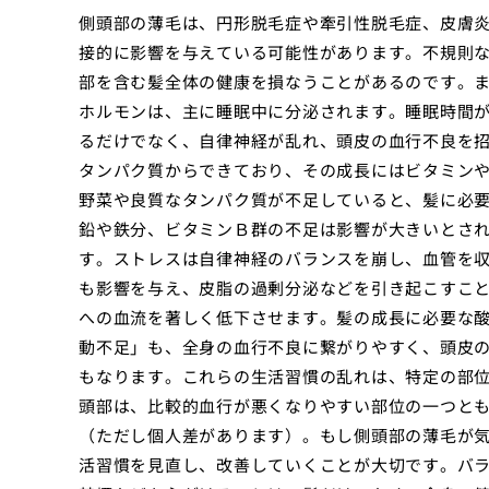
側頭部の薄毛は、円形脱毛症や牽引性脱毛症、皮膚
接的に影響を与えている可能性があります。不規則
部を含む髪全体の健康を損なうことがあるのです。
ホルモンは、主に睡眠中に分泌されます。睡眠時間
るだけでなく、自律神経が乱れ、頭皮の血行不良を
タンパク質からできており、その成長にはビタミン
野菜や良質なタンパク質が不足していると、髪に必
鉛や鉄分、ビタミンＢ群の不足は影響が大きいとさ
す。ストレスは自律神経のバランスを崩し、血管を
も影響を与え、皮脂の過剰分泌などを引き起こすこ
への血流を著しく低下させます。髪の成長に必要な
動不足」も、全身の血行不良に繋がりやすく、頭皮
もなります。これらの生活習慣の乱れは、特定の部
頭部は、比較的血行が悪くなりやすい部位の一つと
（ただし個人差があります）。もし側頭部の薄毛が
活習慣を見直し、改善していくことが大切です。バ