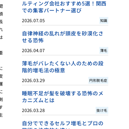
ルティング会社おすすめ5選！関西
間
での集客パートナー選び
頭
2026.07.05
知識
長
れ
自律神経の乱れが頭皮を砂漠化さ
は
せる恐怖
、
2026.04.07
薄毛
亜
薄毛がバレたくない人のための段
に
階的増毛法の極意
皮
2026.03.29
円形脱毛症
運
に
睡眠不足が髪を破壊する恐怖のメ
側
カニズムとは
す
2026.03.28
抜け毛
生
自分でできるセルフ増毛とプロの
、