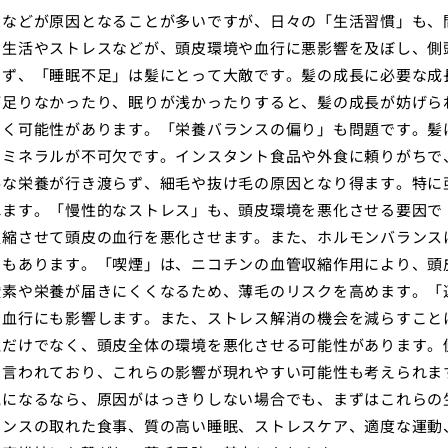
炎などが原因となることが多いですが、日々の「生活習慣」も、
な生活やストレスなどが、頭皮環境や血行に悪影響を及ぼし、側
まず、「睡眠不足」は髪にとって大敵です。髪の成長に必要な成
が足りなかったり、眠りが浅かったりすると、髪の成長が妨げら
招く可能性があります。「栄養バランスの偏り」も問題です。髪
やミネラルが不可欠です。インスタント食品や外食に頼りがちで
要な栄養が行き渡らず、細毛や抜け毛の原因となり得ます。特に
れます。「慢性的なストレス」も、頭皮環境を悪化させる要因で
収縮させて頭皮の血行を悪化させます。また、ホルモンバランス
ともあります。「喫煙」は、ニコチンの血管収縮作用により、頭
酸素や栄養が届きにくくなるため、薄毛のリスクを高めます。「
の血行にも影響します。また、ストレス解消の機会を減らすこと
位だけでなく、頭皮全体の環境を悪化させる可能性があります。
も言われており、これらの影響が現れやすい可能性も考えられま
気になるなら、原因がはっきりしない場合でも、まずはこれらの
ランスの取れた食事、質の高い睡眠、ストレスケア、適度な運動