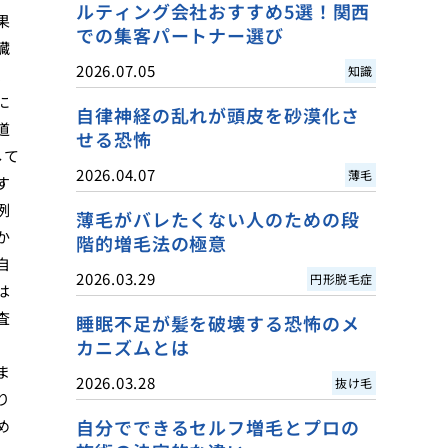
ルティング会社おすすめ5選！関西
果
での集客パートナー選び
臓
2026.07.05
知識
、
に
自律神経の乱れが頭皮を砂漠化さ
道
せる恐怖
して
2026.04.07
薄毛
す
例
薄毛がバレたくない人のための段
か
階的増毛法の極意
自
2026.03.29
円形脱毛症
は
査
睡眠不足が髪を破壊する恐怖のメ
カニズムとは
ま
2026.03.28
抜け毛
り
自分でできるセルフ増毛とプロの
め