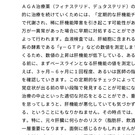
ＡＧＡ治療薬（フィナステリド、デュタステリド）
的に治療を続けていくためには、「定期的な肝機能
で代謝され、稀に肝機能障害を引き起こす可能性が
万が一異常があった場合に早期に対処することがで
よって行われます。血液検査では、肝細胞に含まれ
系の酵素である「γ－ＧＴＰ」などの数値を測定しま
くるため、数値の上昇は肝機能が低下している、あ
る前に、まずベースラインとなる肝機能の値を測定
えば、３ヶ月～６ヶ月に１回程度、あるいは医師の
を確認していきます。この定期的なチェックによっ
覚症状が出る前の早い段階で発見することが可能に
治療の中止といった適切な対応をとることができ、
を怠ってしまうと、肝機能が悪化していても気づか
る、ということにもなりかねません。その時点では
す。特に、元々肝臓に何らかのリスク（脂肪肝、飲
一層重要になります。面倒に感じるかもしれません