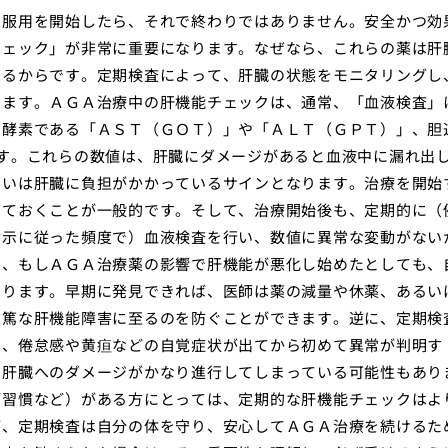
の服用を開始したら、それで終わりではありません。安全かつ効
チェック」が非常に重要になります。なぜなら、これらの薬は肝
あるからです。定期検査によって、肝臓の状態をモニタリングし
きます。ＡＧＡ治療中の肝機能チェックは、通常、「血液検査」
る酵素である「ＡＳＴ（ＧＯＴ）」や「ＡＬＴ（ＧＰＴ）」、胆
す。これらの数値は、肝臓にダメージがあると血液中に漏れ出
るいは肝臓に負担がかかっているサインとなります。治療を開始
しておくことが一般的です。そして、治療開始後も、定期的に（
指示に従った頻度で）血液検査を行い、数値に異常な変動がない
て、もしＡＧＡ治療薬の影響で肝機能が悪化し始めたとしても、
なります。早期に発見できれば、医師は薬の減量や休薬、あるい
重篤な肝機能障害に至るのを防ぐことができます。逆に、定期検
ず、倦怠感や黄疸などの自覚症状が出てから初めて異常が判明す
、肝臓へのダメージがかなり進行してしまっている可能性もあり
酒習慣など）がある方にとっては、定期的な肝機能チェックはよ
が、定期検査は自分の体を守り、安心してＡＧＡ治療を続けるた