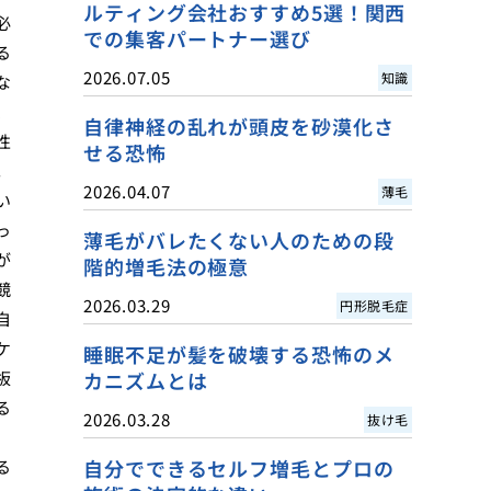
ルティング会社おすすめ5選！関西
必
での集客パートナー選び
る
2026.07.05
知識
な
、
自律神経の乱れが頭皮を砂漠化さ
性
せる恐怖
。
2026.04.07
薄毛
い
っ
薄毛がバレたくない人のための段
が
階的増毛法の極意
競
2026.03.29
円形脱毛症
自
ケ
睡眠不足が髪を破壊する恐怖のメ
板
カニズムとは
る
2026.03.28
抜け毛
自分でできるセルフ増毛とプロの
る