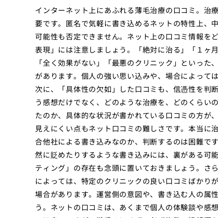
インターネット上にあふれる薄毛治療の口コミ。治
要です。匿名で気軽に書き込めるネットの特性上、
可能性も否定できません。ネット上の口コミ情報を
表現」には注意しましょう。「絶対に治る」「１ヶ
「全く効果がない」「最悪のクリニック」といった
があります。個人の強い思い込みや、場合によって
次に、「具体性の欠如」した口コミも、信憑性を判
う感想だけでなく、どのような治療を、どのくらい
たのか、具体的な状況が書かれている口コミの方が
見えにくい点もネット口コミの難しさです。本当に
合他社による書き込みなのか、判断するのは困難で
然に貶めたりするような書き込みには、裏がある可
ティング」の存在も念頭に置いておきましょう。さ
によっては、特定のクリニックの良い口コミばかり
場合があります。運営側の意図や、書き込む人の属
う。ネットの口コミは、あくまで個人の体験談や感