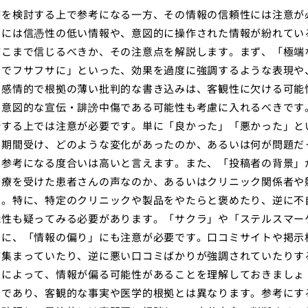
療を検討する上で参考になる一方、その情報の信頼性には注意が
中には信憑性の低い情報や、意図的に操作された情報が紛れてい
どこまで信じるべきか、その注意点を解説します。まず、「極端
月でフサフサに」といった、効果を過度に強調するような表現や
、感情的で根拠の薄い批判的な書き込みは、客観性に欠ける可能
は意図的な宣伝・誹謗中傷である可能性も考慮に入れるべきです
断する上では注意が必要です。単に「良かった」「悪かった」と
の期間受け、どのような変化があったのか、あるいは何が問題だ
、参考になる度合いは高いと言えます。また、「投稿者の背景」
治療を受けた患者さんの声なのか、あるいはクリニック関係者や
す。特に、特定のクリニックや製品をやたらと褒めたり、逆に不
能性も疑ってみる必要があります。「サクラ」や「ステルスマー
らに、「情報の偏り」にも注意が必要です。口コミサイトや掲示
が集まっていたり、逆に悪い口コミばかりが強調されていたりす
性によって、情報が偏る可能性があることを理解しておきましょ
想であり、客観的な事実や医学的根拠とは異なります。参考にす