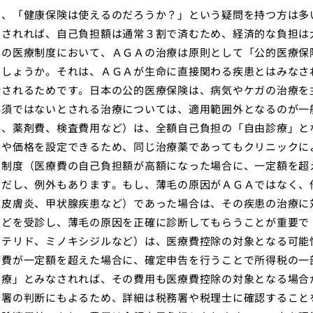
き、「健康保険は使えるのだろうか？」という疑問を持つ方は多
用されれば、自己負担額は通常３割で済むため、経済的な負担は
本の医療制度において、ＡＧＡの治療は原則として「公的医療保
でしょうか。それは、ＡＧＡが生命に直接関わる疾患とはみなさ
断されるためです。日本の公的医療保険は、病気やケガの治療を
必須ではないとされる治療については、適用範囲外となるのが一
料、薬剤費、検査費用など）は、全額自己負担の「自由診療」と
容や価格を設定できるため、同じ治療薬であってもクリニックに
費制度（医療費の自己負担額が高額になった場合に、一定額を超
ただし、例外もあります。もし、薄毛の原因がＡＧＡではなく、
性皮膚炎、甲状腺疾患など）であった場合は、その疾患の治療に
などを受診し、薄毛の原因を正確に診断してもらうことが重要で
ステリド、ミノキシジルなど）は、医療費控除の対象となる可能
療費が一定額を超えた場合に、確定申告を行うことで所得税の一
治療」とみなされれば、その費用も医療費控除の対象となる場合
務署の判断にもよるため、詳細は税務署や税理士に確認すること