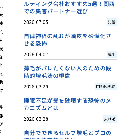
ルティング会社おすすめ5選！関西
い
での集客パートナー選び
大
2026.07.05
知識
険
れ
自律神経の乱れが頭皮を砂漠化さ
主
せる恐怖
般
2026.04.07
薄毛
な
よ
薄毛がバレたくない人のための段
え
階的増毛法の極意
他
2026.03.29
円形脱毛症
対
睡眠不足が髪を破壊する恐怖のメ
性
カニズムとは
部
2026.03.28
抜け毛
が
自分でできるセルフ増毛とプロの
を