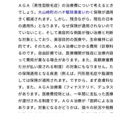
ＡＧＡ（男性型脱毛症）の治療費について考えると
でしょう。
大山崎町のハチ駆除業者いわく
保険が適
きく軽減されます。しかし、残念ながら、現在の日
の適用外」となります。なぜ保険が適用されないの
ていないこと、そして美容的な側面が強い治療と判
な対象としており、美容目的の医療や、生命維持に
的です。そのため、ＡＧＡ治療にかかる費用（診察
るのです。自由診療では、医療機関が独自に治療内
って費用が異なる場合があります。また、高額療養
た分が払い戻される制度）の対象にもなりません。
の保険適用となる疾患（例えば、円形脱毛症や脂漏
しては保険が適用されます。ですから、まず皮膚科
す。また、ＡＧＡ治療薬（フィナステリド、デュタ
があります。医療費控除とは、一年間に支払った医
が還付される制度です。ＡＧＡ治療が「医師による
あります。対象となるかどうかは、個々の状況や税