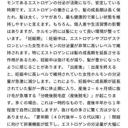
モンであるエストロゲンの分泌が活発になり、安定している
時期です。エストロゲンの働きにより、髪の成長期は長く保
たれ、髪は太く、ツヤがあり、最も健康的で美しい状態を維
持しやすいと言えます。もちろん、個人差や生活習慣の影響
はありますが、ホルモン的には髪にとって良い環境が整って
います。「妊娠期」：妊娠中は、エストロゲンやプロゲステ
ロンといった女性ホルモンの分泌量が非常に高いレベルで維
持されます。特にエストロゲンには髪の成長期を延長させる
作用があるため、妊娠中は抜け毛が減り、髪が豊かになった
ように感じることがあります。「出産後」：出産を終える
と、妊娠中に高レベルで維持されていた女性ホルモンの分泌
量が急激に減少します。これにより、妊娠中に成長期が延長
されていた髪が一斉に休止期に入り、産後２～６ヶ月頃に抜
け毛が急増する「分娩後脱毛症（産後脱毛）」が起こりま
す。多くの場合、これは一時的なもので、産後半年から１年
程度で自然に回復しますが、抜け毛の多さに驚く方は少なく
ありません。「更年期（４０代後半～５０代以降）」：閉経
に向けて卵巣機能が低下し、エストロゲンの分泌量が大幅に