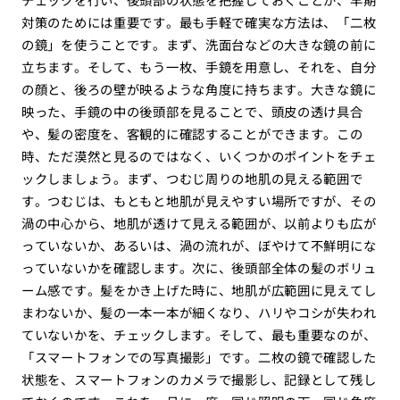
対策のためには重要です。最も手軽で確実な方法は、「二枚
の鏡」を使うことです。まず、洗面台などの大きな鏡の前に
立ちます。そして、もう一枚、手鏡を用意し、それを、自分
の顔と、後ろの壁が映るような角度に持ちます。大きな鏡に
映った、手鏡の中の後頭部を見ることで、頭皮の透け具合
や、髪の密度を、客観的に確認することができます。この
時、ただ漠然と見るのではなく、いくつかのポイントをチェ
ックしましょう。まず、つむじ周りの地肌の見える範囲で
す。つむじは、もともと地肌が見えやすい場所ですが、その
渦の中心から、地肌が透けて見える範囲が、以前よりも広が
っていないか、あるいは、渦の流れが、ぼやけて不鮮明にな
っていないかを確認します。次に、後頭部全体の髪のボリュ
ーム感です。髪をかき上げた時に、地肌が広範囲に見えてし
まわないか、髪の一本一本が細くなり、ハリやコシが失われ
ていないかを、チェックします。そして、最も重要なのが、
「スマートフォンでの写真撮影」です。二枚の鏡で確認した
状態を、スマートフォンのカメラで撮影し、記録として残し