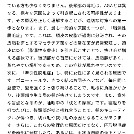
ている方も少なくありません。後頭部の薄毛は、AGAとは異
なる、様々な原因によって引き起こされる可能性がありま
す。その原因を正しく理解することが、適切な対策への第一
歩となります。まず、最も一般的な原因の一つが、「脂漏性
脱毛症」です。これは、頭皮の皮脂が過剰に分泌され、その
皮脂を餌とするマセラチア菌などの常在菌が異常繁殖し、頭
皮に炎症（脂漏性皮膚炎）を引き起こすことで、抜け毛が増
える症状です。後頭部から首筋にかけては、皮脂腺が多く、
蒸れやすい場所であるため、この症状が現れやすいのです。
次に、「牽引性脱毛症」も、特に女性に多く見られる原因で
す。ポニーテールや、きつく結ぶお団子ヘアなど、毎日同じ
髪型で、髪を強く引っ張り続けることで、毛根に負担がかか
り、後頭部や生え際の髪が抜けてしまうのです。また、意外
な盲点となるのが、睡眠中の「枕との摩擦」です。寝返りを
打つたびに、後頭部が枕と擦れ合うことで、髪のキューティ
クルが傷つき、切れ毛や抜け毛の原因となることがありま
す。さらに、これらの物理的な原因だけでなく、円形脱毛症
が後頭部に発症したり、あるいは、甲状腺機能の低下といっ