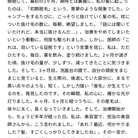
開始して、最初の1ヶ月。期待とは裏腹に、私の髪に起こっ
たのは、「初期脱毛」という、悪夢のような現象でした。シ
ャンプーをするたびに、ごっそりと抜けていく髪の毛。枕に
ついた抜け毛の数に、毎朝、絶望しました。「話には聞いて
いたけれど、本当に抜けるんだ…」。治療をやめてしまいた
いという衝動に、何度も駆られました。しかし、医師の「こ
れは、効いている証拠です」という言葉を信じ、私は、ただ
ひたすら、毎日、薬を飲み、塗り続けました。2ヶ月が過ぎ
た頃、抜け毛の量が、少しずつ、減ってきたことに気づきま
した。そして、3ヶ月目。洗面台の鏡で、自分の頭皮をまじ
まじと見ていると、生え際の、後退していた部分に、まるで
黒い点々のような、短く、しかし力強い「産毛」が生えてい
るのを、発見したのです。その瞬間、私の心に、確かな光が
灯りました。4-ヶ月、5ヶ月と経つうちに、その産毛は、
徐々に太く、長くなっていきました。そして、治療開始か
ら、ちょうど半年が経った日。私は、美容室で、担当の美容
師さんから、こう言われました。「あれ？最近、何かやりま
した？髪、すごくしっかりしてきましたね」。その一言が、