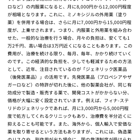
ロなど）の内服薬になると、月に8,000円から12,000円程度
が相場となります。これに、ミノキシジルの外用薬（塗り
薬）を併用する場合は、さらに月に7,000円から15,000円程
度が、上乗せされます。つまり、内服薬と外用薬を組み合わ
せた、一般的な治療を行う場合、月々の負担は、安くても1
万2千円、高い場合は3万円近くになることもあります。この
費用が、治療を続ける限り、毎月、毎年、かかり続けていく
のです。この経済的な負担を、少しでも軽減するための方法
として、近年、注目されているのが「ジェネリック医薬品
（後発医薬品）」の活用です。先発医薬品（プロペシアやザ
ガーロなど）の特許が切れた後に、他の製薬会社が、同じ有
効成分で製造・販売する薬で、開発コストがかからない分、
価格が大幅に安く設定されています。例えば、フィナ-ステ
リドのジェネリックであれば、月に3,000円から5,000円程
度で処方してくれるクリニックもあり、治療費を半分近くに
抑えることも可能です。また、海外から、個人輸入で安価な
薬を取り寄せるという方法もありますが、これには、偽造薬
のリスクや、副作用が出た場合に、国の救済制度が受けられ