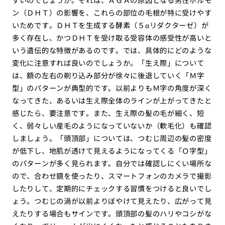
ン（ＤＨＴ）の影響を、これらの部位の毛根が特に受けやす
いためです。ＤＨＴを生成する酵素（５αリダクターゼ）が
多く存在し、かつＤＨＴを受け取る受容体の感受性が高いと
いう遺伝的な特徴があるのです。では、具体的にどのような
変化に注意すれば良いのでしょうか。「生え際」について
は、額の左右の剃り込み部分が徐々に後退していく「Ｍ字
型」のパターンが典型的です。以前よりもＭ字の角度が深く
なってきた、あるいは生え際全体のラインが上がってきたと
感じたら、要注意です。また、生え際の髪の毛が細く、短
く、弱々しい産毛のようになっていないか（軟毛化）も確認
しましょう。「頭頂部」については、つむじ周辺の髪の密度
が低下し、地肌が透けて見えるようになってくる「Ｏ字型」
のパターンが多く見られます。自分では確認しにくい場所な
ので、合わせ鏡を使ったり、スマートフォンのカメラで撮影
したりして、定期的にチェックする習慣をつけると良いでし
ょう。つむじの渦が以前よりぼやけて見えたり、広がって見
えたりする場合もサインです。頭頂部の髪のハリやコシがな