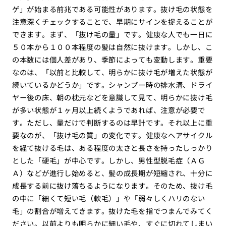
ゲ」が始まる前兆である可能性があります。抜け毛の状態を
注意深くチェックすることで、早期にサインを捉えることが
できます。まず、「抜け毛の量」です。健康な人でも一日に
５０本から１００本程度の髪は自然に抜けます。しかし、こ
の本数には個人差があり、季節によっても変動します。重要
なのは、「以前と比較して、明らかに抜け毛が増えた状態が
続いているかどうか」です。シャンプー時の排水溝、ドライ
ヤー後の床、朝の枕元などを意識して見て、明らかに抜け毛
が多い状態が１ヶ月以上続くようであれば、注意が必要で
す。ただし、量だけで判断するのは早計です。それ以上に重
要なのが、「抜け毛の質」の変化です。健康なヘアサイクル
を経て抜ける毛は、ある程度の太さと長さを持ったしっかり
とした「硬毛」が中心です。しかし、男性型脱毛症（ＡＧ
Ａ）などが進行し始めると、髪の成長期が短縮され、十分に
成長する前に抜け落ちるようになります。そのため、抜け毛
の中に「細くて短い毛（軟毛）」や「弱々しくハリのない
毛」の割合が増えてきます。抜けた毛を指でつまんでみてく
ださい。以前よりも明らかに細い毛や、すぐに切れてしまい