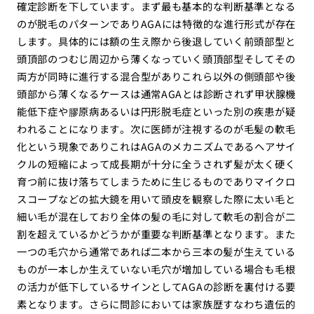
確定診断を下しています。まず最も基本的な判断基準となる
のが脱毛のパターンでありAGAには特徴的な進行形式が存在
します。具体的には額の生え際から後退していく前頭部型と
頭頂部のつむじ周辺から薄くなっていく頭頂部型そしてその
両方が同時に進行する混合型がありこれら以外の側頭部や後
頭部から薄くなるケースは通常AGAとは診断されず甲状腺機
能低下症や膠原病あるいは円形脱毛症といった別の疾患が疑
われることになります。次に医師が注視するのが毛髪の軟毛
化という現象でありこれはAGAのメカニズムであるヘアサイ
クルの短縮によって成長期が十分に全うされず髪が太く硬く
育つ前に抜け落ちてしまうために生じるものでありマイクロ
スコープなどの拡大鏡を用いて頭皮を観察した際に太い毛と
細い毛が混在しており全体の髪の毛に対して軟毛の割合が二
割を超えているかどうかが重要な判断基準となります。また
一つの毛穴から通常であれば二本から三本の髪が生えている
ものが一本しか生えていない毛穴が増加している場合も毛根
の活力が低下しているサインとしてAGAの診断を裏付ける要
素となります。さらに問診においては家族歴すなわち遺伝的