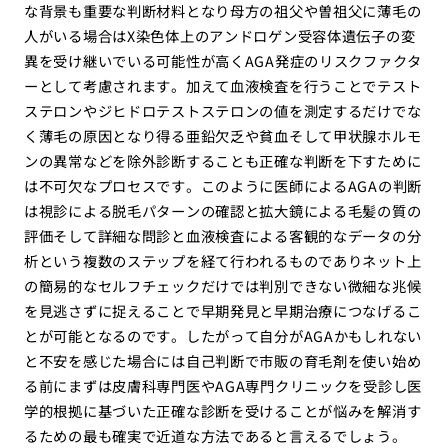
な背景も重要な判断材料となり母方の祖父や曽祖父に薄毛の
人がいる場合はX染色体上のアンドロゲン受容体遺伝子の変
異を受け継いでいる可能性が高くAGA発症のリスクファクタ
ーとして考慮されます。加えて血液検査を行うことでテスト
ステロンやジヒドロテストステロンの値を測定するだけでな
く薄毛の原因となり得る亜鉛欠乏や貧血そして甲状腺ホルモ
ンの異常などを除外診断することも正確な判断を下すために
は不可欠なプロセスです。このように医師によるAGAの判断
は視診による脱毛パターンの確認と拡大鏡による毛髪の質の
評価そして詳細な問診と血液検査による客観的なデータの分
析という複数のステップを経て行われるものでありネット上
の簡易的なセルフチェックだけでは判別できない微細な兆候
を見逃さずに捉えることで早期発見と早期治療につなげるこ
とが可能となるのです。したがって自分がAGAかもしれない
と不安を感じた場合には自己判断で市販の育毛剤を使い始め
る前にまずは皮膚科専門医やAGA専門クリニックを受診し医
学的根拠に基づいた正確な診断を受けることが悩みを解消す
るための最も確実で近道な方法であると言えるでしょう。