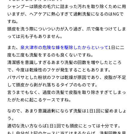
シャンプーは頭皮の毛穴に詰まった汚れを取り除くために用
いますが、ヘアケアに熱心すぎて過剰洗髪になるのはNGで
すね。
頭皮を洗う際についつい力が入り過ぎ、爪で傷をつけてしま
っては元も子もありません。
また、
泉大津市の危険な蜂を駆除したからといって
1日に二
度も三度も洗髪をするのも良くないですね。
清潔感を意識しすぎるあまり洗髪の回数を増やしたところ
で、今度は乾燥性のフケが発生することもあります。
パサパサとした粉状のフケは乾燥が原因であり、皮脂が不足
して頭皮から剥がれ落ちるタイプのものです。
言うまでもなく、過度の洗髪で皮脂を取り除きすぎてしまっ
たがために起こるケースですね。
なので、あまり意識過剰にならず洗髪は1日1回に留めましょ
う。
適切な洗い方ならば1日1回でも頭皮にとっては十分です。
もし自分が上記のケースに当てはまるならば、洗髪回数を見