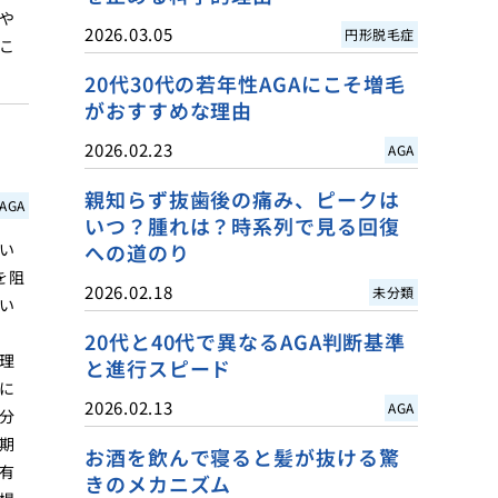
や
2026.03.05
円形脱毛症
こ
20代30代の若年性AGAにこそ増毛
がおすすめな理由
2026.02.23
AGA
親知らず抜歯後の痛み、ピークは
AGA
いつ？腫れは？時系列で見る回復
い
への道のり
を阻
2026.02.18
未分類
い
20代と40代で異なるAGA判断基準
理
と進行スピード
に
2026.02.13
AGA
分
期
お酒を飲んで寝ると髪が抜ける驚
有
きのメカニズム