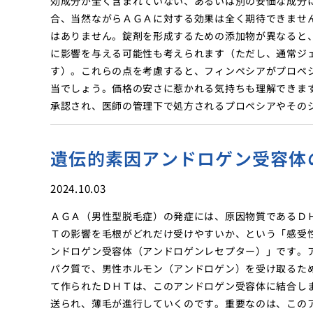
効成分が全く含まれていない、あるいは別の安価な成分
合、当然ながらＡＧＡに対する効果は全く期待できませ
はありません。錠剤を形成するための添加物が異なると
に影響を与える可能性も考えられます（ただし、通常ジ
す）。これらの点を考慮すると、フィンペシアがプロペ
当でしょう。価格の安さに惹かれる気持ちも理解できま
承認され、医師の管理下で処方されるプロペシアやその
遺伝的素因アンドロゲン受容体
2024.10.03
ＡＧＡ（男性型脱毛症）の発症には、原因物質であるＤ
Ｔの影響を毛根がどれだけ受けやすいか、という「感受
ンドロゲン受容体（アンドロゲンレセプター）」です。
パク質で、男性ホルモン（アンドロゲン）を受け取るため
て作られたＤＨＴは、このアンドロゲン受容体に結合し
送られ、薄毛が進行していくのです。重要なのは、この