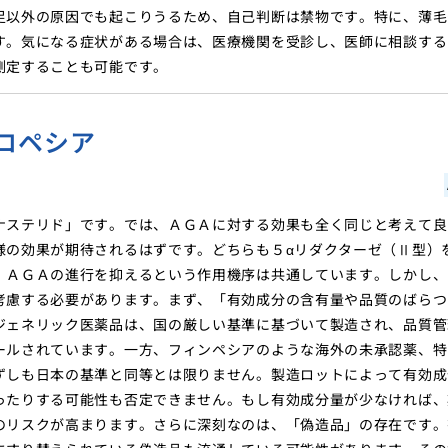
足以外の原因でも起こりうるため、自己判断は禁物です。特に、薄毛
す。気になる症状がある場合は、医療機関を受診し、医師に相談する
測定することも可能です。
ロペシア
ナステリド」です。では、ＡＧＡに対する効果も全く同じと考えて良
様の効果が期待されるはずです。どちらも５αリダクターゼ（Ⅱ型）
、ＡＧＡの進行を抑えるという作用機序は共通しています。しかし、
考慮する必要があります。まず、「有効成分の含有量や品質のばらつ
ジェネリック医薬品は、国の厳しい基準に基づいて製造され、品質管
ールされています。一方、フィンペシアのような海外の未承認薬、特
ずしも日本の基準と同等とは限りません。製造ロットによって有効成
ったりする可能性も否定できません。もし有効成分量が少なければ、
のリスクが高まります。さらに深刻なのは、「偽造品」の存在です。