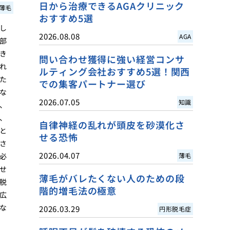
日から治療できるAGAクリニック
薄毛
おすすめ5選
し
2026.08.08
AGA
部
き
問い合わせ獲得に強い経営コンサ
れ
ルティング会社おすすめ5選！関西
た
での集客パートナー選び
な
2026.07.05
知識
、
、
自律神経の乱れが頭皮を砂漠化さ
と
せる恐怖
さ
2026.04.07
必
薄毛
せ
薄毛がバレたくない人のための段
脱
階的増毛法の極意
広
な
2026.03.29
円形脱毛症