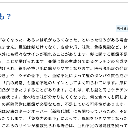
も？
男性化
がなくなった、あるいは爪がもろくなった、といった悩みがある場合
れません。亜鉛は髪だけでなく、皮膚や爪、味覚、免疫機能など、体
以外にも様々なサインが現れることがあります。髪に関する亜鉛不足
る」ことが挙げられます。亜鉛は髪の主成分であるケラチンの合成や
妨げられ、細毛や抜け毛に繋がりやすくなります。円形脱毛症の発症
つき」や「ツヤの低下」も、亜鉛不足によって髪のタンパク質合成が
、「爪の異常」も亜鉛不足のサインとしてよく知られています。爪に
凹凸ができたりすることがあります。これは、爪も髪と同じケラチン
な症状です。食べ物の味が分かりにくくなった、何を食べても同じよ
）の新陳代謝に亜鉛が必要なため、不足している可能性があります。
鉛は皮膚のターンオーバー（新陳代謝）にも関わっているため、不足
ったりします。「免疫力の低下」によって、風邪をひきやすくなった
。これらのサインが複数見られる場合は、亜鉛不足の可能性を疑って