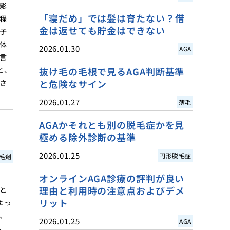
影
「寝だめ」では髪は育たない？借
程
金は返せても貯金はできない
子
体
2026.01.30
AGA
言
と、
抜け毛の毛根で見るAGA判断基準
と危険なサイン
さ
2026.01.27
薄毛
AGAかそれとも別の脱毛症かを見
極める除外診断の基準
2026.01.25
円形脱毛症
毛剤
オンラインAGA診療の評判が良い
理由と利用時の注意点およびデメ
と
リット
よっ
、
2026.01.25
AGA
、