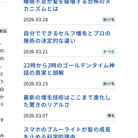
睡眠不足が髪を破壊する恐怖のメ
カニズムとは
2026.03.28
抜け毛
粧品
自分でできるセルフ増毛とプロの
施術の決定的な違い
、
の
2026.03.21
かつら
の
22時から2時のゴールデンタイム神
、
話の真実と誤解
と
う
2026.03.15
抜け毛
白
最新の増毛技術はここまで進化し
か
た驚きのリアルさ
う
2026.03.07
薄毛
す
スマホのブルーライトが髪の成長
み
を止める科学的理由