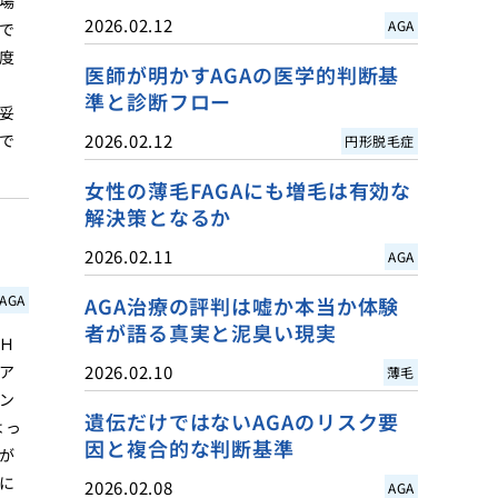
場
2026.02.12
AGA
で
度
医師が明かすAGAの医学的判断基
準と診断フロー
妥
で
2026.02.12
円形脱毛症
女性の薄毛FAGAにも増毛は有効な
解決策となるか
2026.02.11
AGA
AGA
AGA治療の評判は嘘か本当か体験
者が語る真実と泥臭い現実
Ｈ
ア
2026.02.10
薄毛
ン
遺伝だけではないAGAのリスク要
よっ
因と複合的な判断基準
が
に
2026.02.08
AGA