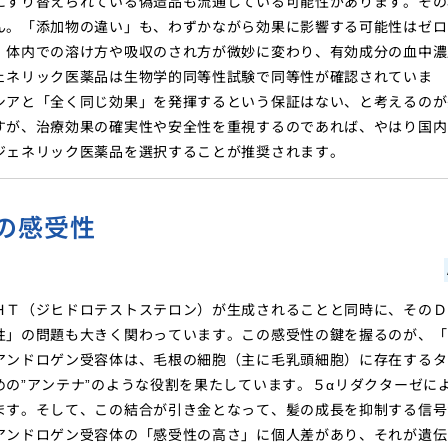
にすり替えられている偽造品も流通している可能性があります。その
ん。「添加物の違い」も、わずかながら効果に影響する可能性はゼロ
、体内での溶け方や吸収のされ方が微妙に変わり、有効成分の血中濃
ェネリック医薬品は生物学的同等性試験で同等性が確認されていま
シアと「全く同じ効果」を発揮するという保証はない、と考えるのが
すが、治療効果の確実性や安全性を重視するのであれば、やはり国内
ジェネリック医薬品を選択することが推奨されます。
の感受性
ＨＴ（ジヒドロテストステロン）が生成されることと同時に、そのＤ
性」の問題も大きく関わっています。この感受性の鍵を握るのが、「
アンドロゲン受容体は、毛根の細胞（主に毛乳頭細胞）に存在するタ
の”アンテナ”のような役割を果たしています。５αリダクターゼに
ます。そして、この結合が引き金となって、髪の成長を抑制する信号
アンドロゲン受容体の「感受性の高さ」に個人差があり、それが遺伝