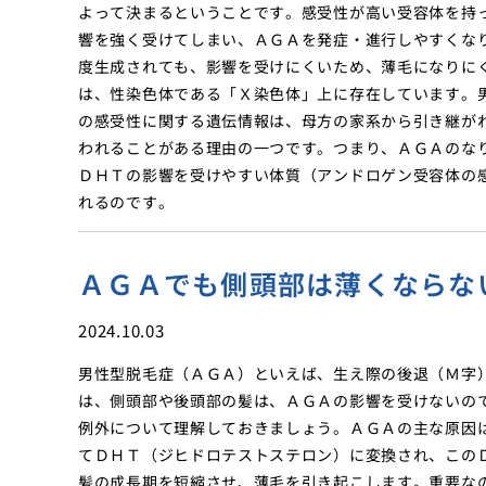
よって決まるということです。感受性が高い受容体を持
響を強く受けてしまい、ＡＧＡを発症・進行しやすくな
度生成されても、影響を受けにくいため、薄毛になりに
は、性染色体である「Ｘ染色体」上に存在しています。
の感受性に関する遺伝情報は、母方の家系から引き継が
われることがある理由の一つです。つまり、ＡＧＡのな
ＤＨＴの影響を受けやすい体質（アンドロゲン受容体の
れるのです。
ＡＧＡでも側頭部は薄くならな
2024.10.03
男性型脱毛症（ＡＧＡ）といえば、生え際の後退（Ｍ字
は、側頭部や後頭部の髪は、ＡＧＡの影響を受けないの
例外について理解しておきましょう。ＡＧＡの主な原因
てＤＨＴ（ジヒドロテストステロン）に変換され、この
髪の成長期を短縮させ、薄毛を引き起こします。重要な