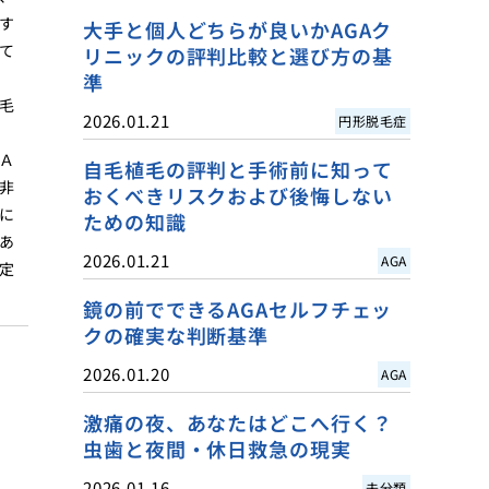
す
大手と個人どちらが良いかAGAク
て
リニックの評判比較と選び方の基
準
毛
2026.01.21
円形脱毛症
Ａ
自毛植毛の評判と手術前に知って
非
おくべきリスクおよび後悔しない
に
ための知識
あ
2026.01.21
AGA
定
鏡の前でできるAGAセルフチェッ
クの確実な判断基準
2026.01.20
AGA
激痛の夜、あなたはどこへ行く？
虫歯と夜間・休日救急の現実
2026.01.16
未分類