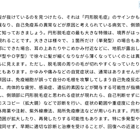
髪が抜けているのを見つけたら、それは「円形脱毛症」のサインかも
異なり、自己免疫系の異常などが原因と考えられている病気で、側頭
て知っておきましょう。円形脱毛症の最も大きな特徴は、境界がはっ
現れることです。大きさは様々で、１箇所だけ（単発型）の場合もあ
部にできた場合、耳の上あたりやこめかみ付近などに、地肌が露出し
字型やＯ字型）で徐々に髪が細くなりながら薄くなっていくのとは異
ルに見えます。ただし、脱毛斑の周りの毛が切れやすくなっていたり
ともあります。かゆみや痛みなどの自覚症状は、通常はありませんが
原因は、免疫細胞が誤って自分の毛根を攻撃してしまう自己免疫反応
ス、肉体的な疲労、感染症、遺伝的素因などが関与する可能性が指摘
し、側頭部に円形脱毛症と思われる症状が現れたら、自己判断せずに
モスコピー（拡大鏡）などで診断を行い、症状の範囲や重症度に合わ
外用薬や注射、紫外線療法、局所免疫療法などが用いられます。円形
範囲が拡大したり、再発したりする可能性もあります。特に多発型や
混同せず、早期に適切な診断と治療を受けることが、回復への近道と