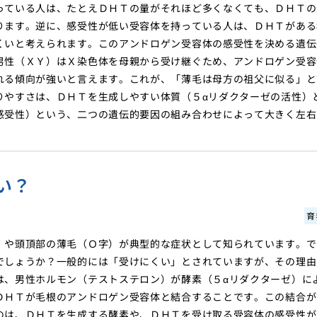
っている人は、たとえＤＨＴの量がそれほど多くなくても、ＤＨＴの
ります。逆に、感受性が低い受容体を持っている人は、ＤＨＴがある
くいと考えられます。このアンドロゲン受容体の感受性を決める遺伝
男性（ＸＹ）はＸ染色体を母親から受け継ぐため、アンドロゲン受容
れる傾向が強いと言えます。これが、「薄毛は母方の祖父に似る」と
りやすさは、ＤＨＴを生成しやすい体質（５αリダクターゼの活性）
感受性）という、二つの遺伝的要因の組み合わせによって大きく左右
い？
育
）や頭頂部の薄毛（Ｏ字）が典型的な症状として知られています。で
でしょうか？一般的には「受けにくい」とされていますが、その理由
は、男性ホルモン（テストステロン）が酵素（５αリダクターゼ）に
ＤＨＴが毛根のアンドロゲン受容体と結合することです。この結合が
のは、ＤＨＴを生成する酵素や、ＤＨＴを受け取る受容体の感受性が