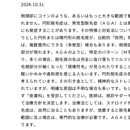
2024.10.31
側頭部にコインのような、あるいはもっと大きな範囲で
れません。円形脱毛症は、男性型脱毛症（ＡＧＡ）とは
にも発症することがあります。その特徴と対処法につい
りとした円形または楕円形の脱毛斑が、比較的「突然」
ば、複数箇所にできる（多発型）場合もあります。側頭
部分が現れます。ＡＧＡのように、特定のパターン（Ｍ
り、多くの場合、脱毛斑の毛は完全に抜け落ちてツルツ
毛根部分が細くなった「感嘆符毛」が見られたりするこ
軽いかゆみや違和感を感じる人もいます。円形脱毛症の
考えられています。その引き金として、精神的なストレ
れていますが、明確な原因は不明な場合も多いです。も
ず「皮膚科」を受診してください。医師は、視診やダー
て治療方針を決定します。治療法としては、ステロイド
毛症は、自然に治ることもありますが、放置すると脱毛
範囲に及ぶ場合は、専門的な治療が必要です。ＡＧＡと
ります。